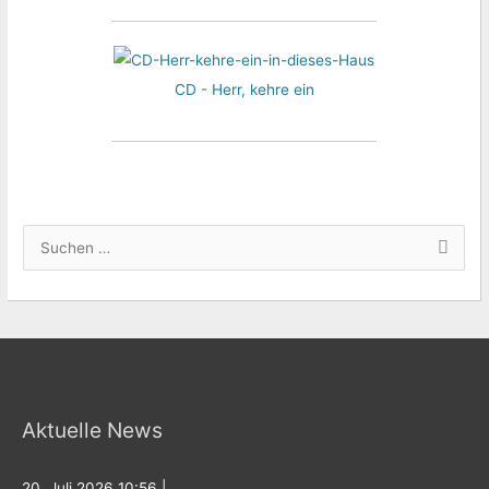
CD - Herr, kehre ein
S
u
c
h
e
n
Aktuelle News
n
a
c
20. Juli 2026 10:56
|