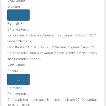
Viele Grüße
Giovanni
...
Permalink
Bitte warten …
Sandra
aus
Rimbach
schrieb am
29. Januar 2020
um
11:51
Lieber Clemens,
Dein Konzert am 26.01.2020 in Viernheim gemeinsam mit
Pater Anselm Grün war wunderschön. Danke für den tollen,
inspirierenden Abend!
Viele Grüße
Sandra
...
Permalink
Bitte warten …
Christoph Hartmann
aus
Hameln
schrieb am
22. Dezember
2019
um
18:38