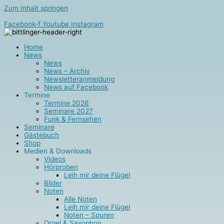
Zum Inhalt springen
Facebook-f
Youtube
Instagram
Home
News
News
News – Archiv
Newsletteranmeldung
News auf Facebook
Termine
Termine 2026
Seminare 2027
Funk & Fernsehen
Seminare
Gästebuch
Shop
Medien & Downloads
Videos
Hörproben
Leih mir deine Flügel
Bilder
Noten
Alle Noten
Leih mir deine Flügel
Noten – Spuren
Orgel & Saxophon