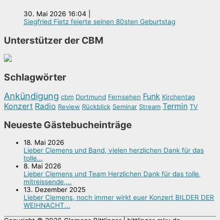
30. Mai 2026 16:04
|
Siegfried Fietz feierte seinen 80sten Geburtstag
Unterstützer der CBM
Schlagwörter
Ankündigung
Funk
cbm
Dortmund
Fernsehen
Kirchentag
Konzert
Radio
Termin
Review
Rückblick
Seminar
Stream
TV
Neueste Gästebucheinträge
18. Mai 2026
Lieber Clemens und Band, vielen herzlichen Dank für das
tolle...
8. Mai 2026
Lieber Clemens und Team Herzlichen Dank für das tolle,
mitreissende,...
13. Dezember 2025
Lieber Clemens, noch immer wirkt euer Konzert BILDER DER
WEIHNACHT...