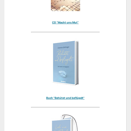
CD "Macht uns Mut"
Buch "Behütet und beflügelt"