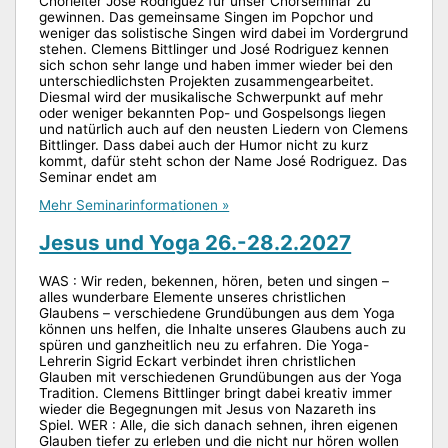
Chorleiter Jose Rodriguez für unser Chorseminar zu
gewinnen. Das gemeinsame Singen im Popchor und
weniger das solistische Singen wird dabei im Vordergrund
stehen. Clemens Bittlinger und José Rodriguez kennen
sich schon sehr lange und haben immer wieder bei den
unterschiedlichsten Projekten zusammengearbeitet.
Diesmal wird der musikalische Schwerpunkt auf mehr
oder weniger bekannten Pop- und Gospelsongs liegen
und natürlich auch auf den neusten Liedern von Clemens
Bittlinger. Dass dabei auch der Humor nicht zu kurz
kommt, dafür steht schon der Name José Rodriguez. Das
Seminar endet am
Mehr Seminarinformationen »
Jesus und Yoga 26.-28.2.2027
WAS : Wir reden, bekennen, hören, beten und singen –
alles wunderbare Elemente unseres christlichen
Glaubens – verschiedene Grundübungen aus dem Yoga
können uns helfen, die Inhalte unseres Glaubens auch zu
spüren und ganzheitlich neu zu erfahren. Die Yoga-
Lehrerin Sigrid Eckart verbindet ihren christlichen
Glauben mit verschiedenen Grundübungen aus der Yoga
Tradition. Clemens Bittlinger bringt dabei kreativ immer
wieder die Begegnungen mit Jesus von Nazareth ins
Spiel. WER : Alle, die sich danach sehnen, ihren eigenen
Glauben tiefer zu erleben und die nicht nur hören wollen