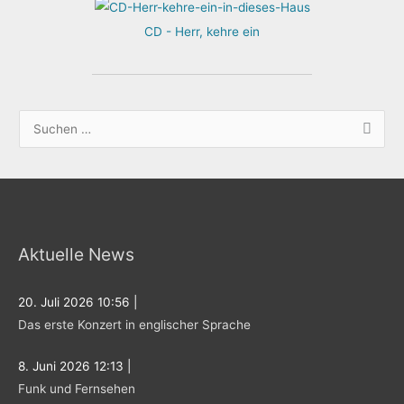
CD - Herr, kehre ein
S
u
c
h
e
Aktuelle News
n
n
20. Juli 2026 10:56
|
a
Das erste Konzert in englischer Sprache
c
h
8. Juni 2026 12:13
|
:
Funk und Fernsehen