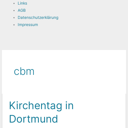
Links
AGB
Datenschutzerklärung
Impressum
cbm
Kirchentag in
Kirchentag
in
Dortmund
Dortmund