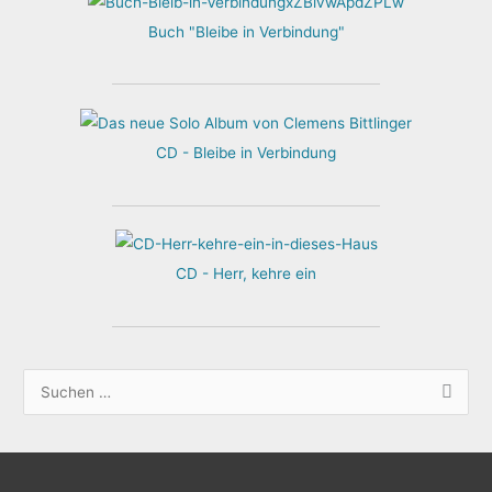
Buch "Bleibe in Verbindung"
CD - Bleibe in Verbindung
CD - Herr, kehre ein
S
u
c
h