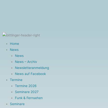
Zum
Inhalt
F
Y
I
springen
a
o
n
c
u
s
Home
News
e
t
t
News
News – Archiv
b
u
a
Newsletteranmeldung
News auf Facebook
o
b
g
Termine
Termine 2026
o
e
r
Seminare 2027
Funk & Fernsehen
k
a
Seminare