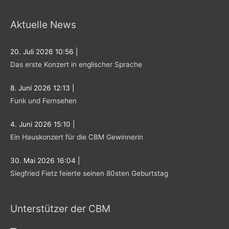
e
Aktuelle News
n
n
20. Juli 2026 10:56
|
a
Das erste Konzert in englischer Sprache
c
h
8. Juni 2026 12:13
|
:
Funk und Fernsehen
4. Juni 2026 15:10
|
Ein Hauskonzert für die CBM Gewinnerin
30. Mai 2026 16:04
|
Siegfried Fietz feierte seinen 80sten Geburtstag
Unterstützer der CBM