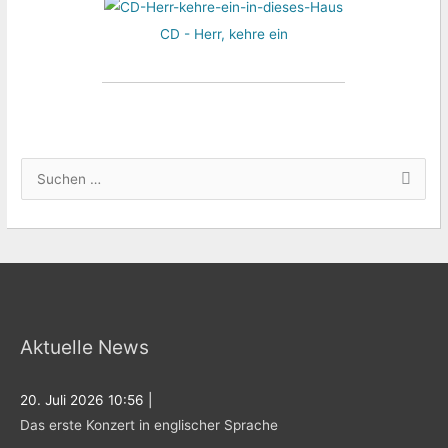
CD - Herr, kehre ein
S
u
c
h
e
n
Aktuelle News
n
a
c
20. Juli 2026 10:56
|
Das erste Konzert in englischer Sprache
h