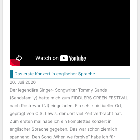
Das erste Konzert in englischer Sprache
20. Juli 2026
Der legendäre Singer- Songwriter Tommy Sands
(Sandsfamily) hatte mich zum FIDDLERS GREEN FESTIVAL
nach Rostrevar (NI) eingeladen. Ein sehr spiritiueller Ort,
geprägt von C.S. Lewis, der dort viel Zeit verbracht hat.
Zum ersten mal habe ich ein komplettes Konzert in
englischer Sprache gegeben. Das war schon ziemlich
spannend. Den Song „When we forgive“ habe ich für