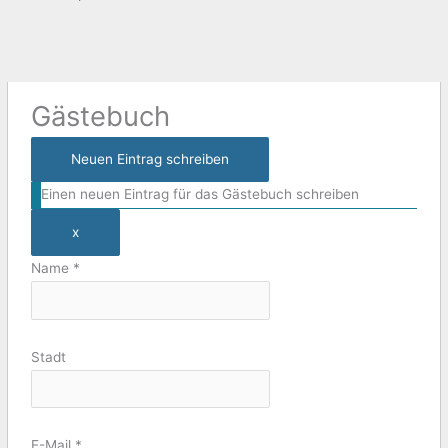
Dieses
Diese
Formular
Metabox
ausblenden
ein-/ausblenden.
Gästebuch
Einen neuen Eintrag für das Gästebuch schreiben
x
Name
*
Stadt
E-Mail
*