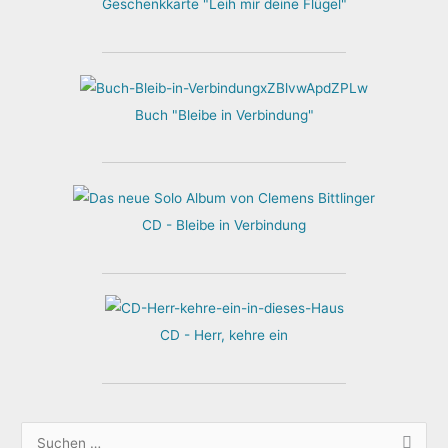
Geschenkkarte "Leih mir deine Flügel"
Buch "Bleibe in Verbindung"
CD - Bleibe in Verbindung
CD - Herr, kehre ein
S