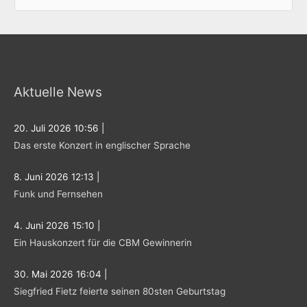
u
c
h
e
Aktuelle News
n
n
20. Juli 2026 10:56
|
a
Das erste Konzert in englischer Sprache
c
h
8. Juni 2026 12:13
|
:
Funk und Fernsehen
4. Juni 2026 15:10
|
Ein Hauskonzert für die CBM Gewinnerin
30. Mai 2026 16:04
|
Siegfried Fietz feierte seinen 80sten Geburtstag