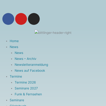
Zum
Inhalt
F
Y
I
springen
a
o
n
c
u
s
e
t
t
b
u
a
Home
o
b
g
News
o
e
r
News
k
a
News – Archiv
-
m
Newsletteranmeldung
f
News auf Facebook
Termine
Termine 2026
Seminare 2027
Funk & Fernsehen
Seminare
Gästebuch