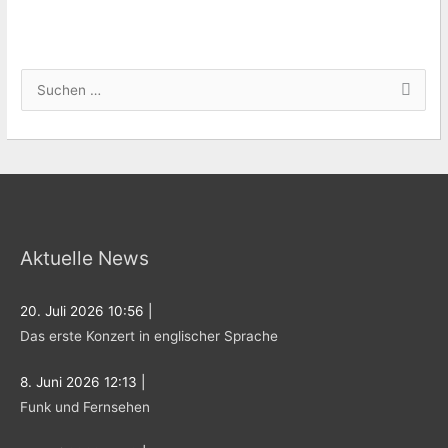
S
u
c
h
e
n
Aktuelle News
n
a
c
20. Juli 2026 10:56
|
Das erste Konzert in englischer Sprache
h
:
8. Juni 2026 12:13
|
Funk und Fernsehen