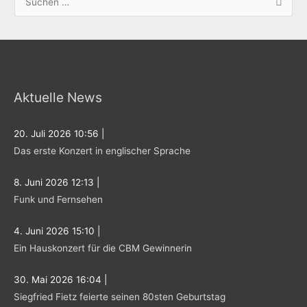
S
u
c
h
e
Aktuelle News
n
n
20. Juli 2026 10:56
|
a
Das erste Konzert in englischer Sprache
c
h
8. Juni 2026 12:13
|
:
Funk und Fernsehen
4. Juni 2026 15:10
|
Ein Hauskonzert für die CBM Gewinnerin
30. Mai 2026 16:04
|
Siegfried Fietz feierte seinen 80sten Geburtstag