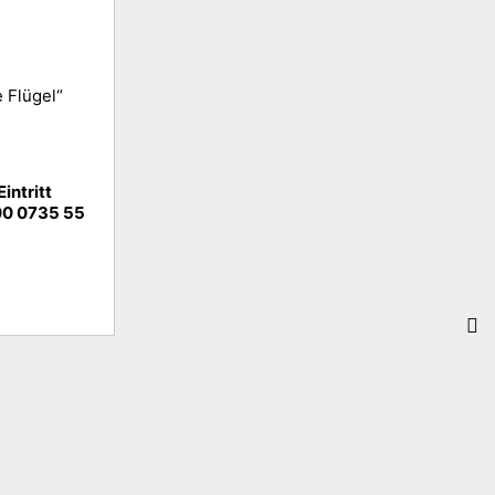
 Flügel“
intritt
00 0735 55