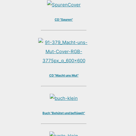
CD "Spuren"
CD "Macht uns Mut"
Buch "Behütet und beflügelt"