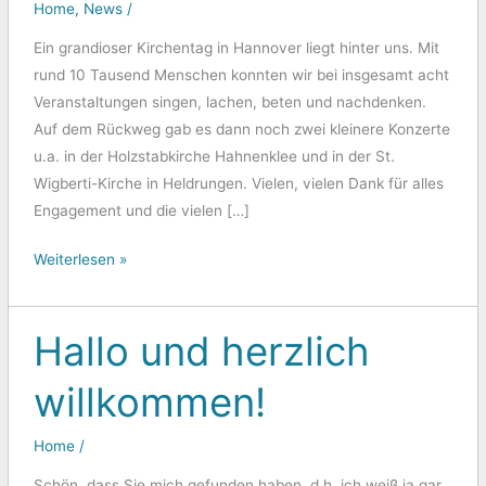
Home
,
News
/
Ein grandioser Kirchentag in Hannover liegt hinter uns. Mit
rund 10 Tausend Menschen konnten wir bei insgesamt acht
Veranstaltungen singen, lachen, beten und nachdenken.
Auf dem Rückweg gab es dann noch zwei kleinere Konzerte
u.a. in der Holzstabkirche Hahnenklee und in der St.
Wigberti-Kirche in Heldrungen. Vielen, vielen Dank für alles
Engagement und die vielen […]
Weiterlesen »
Hallo und herzlich
Hallo
und
willkommen!
herzlich
willkommen!
Home
/
Schön, dass Sie mich gefunden haben, d.h. ich weiß ja gar