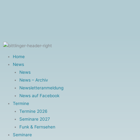
Zum
Inhalt
F
Y
I
springen
a
o
n
c
u
s
Home
News
e
t
t
News
News – Archiv
b
u
a
Newsletteranmeldung
News auf Facebook
o
b
g
Termine
Termine 2026
o
e
r
Seminare 2027
Funk & Fernsehen
k
a
Seminare