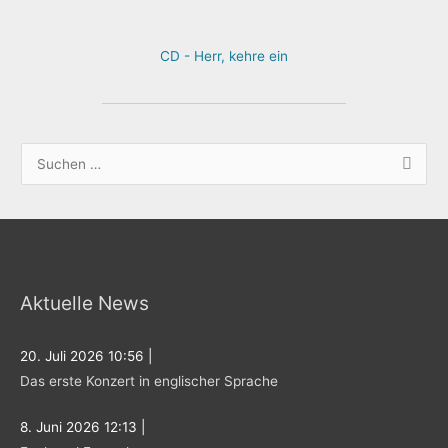
CD - Herr, kehre ein
S
u
c
h
e
Aktuelle News
n
n
20. Juli 2026 10:56
|
a
Das erste Konzert in englischer Sprache
c
h
8. Juni 2026 12:13
|
: