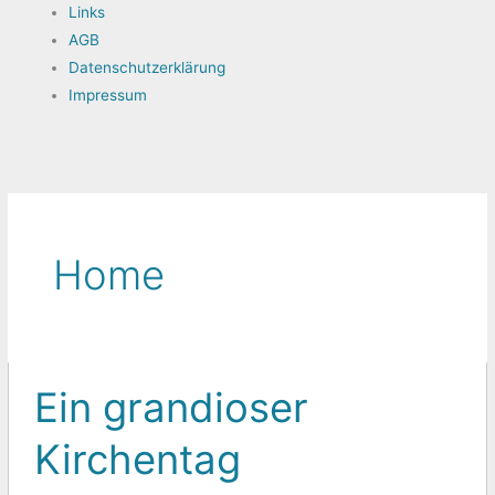
Links
AGB
Datenschutzerklärung
Impressum
Home
Ein grandioser
Ein
grandioser
Kirchentag
Kirchentag