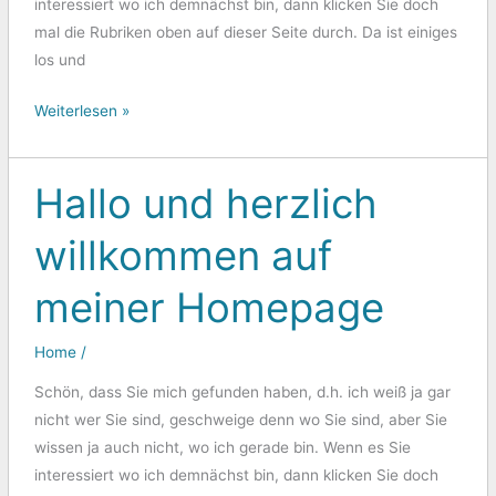
interessiert wo ich demnächst bin, dann klicken Sie doch
mal die Rubriken oben auf dieser Seite durch. Da ist einiges
los und
Weiterlesen »
Hallo und herzlich
Hallo
und
willkommen auf
herzlich
willkommen
meiner Homepage
auf
meiner
Home
/
Homepage
Schön, dass Sie mich gefunden haben, d.h. ich weiß ja gar
nicht wer Sie sind, geschweige denn wo Sie sind, aber Sie
wissen ja auch nicht, wo ich gerade bin. Wenn es Sie
interessiert wo ich demnächst bin, dann klicken Sie doch